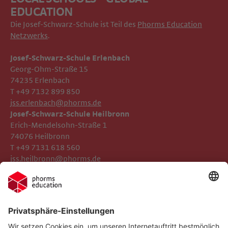
EDUCATION
Die Josef-Schwarz-Schule ist Teil des
Phorms Education
Netzwerks
.
Josef-Schwarz-Schule Erlenbach
Georg-Ohm-Straße 15
74235 Erlenbach
T +49 7132 899 850
jss.erlenbach@phorms.de
Josef-Schwarz-Schule Heilbronn
Erich-Mendelsohn-Straße 1
74076 Heilbronn
T +49 7131 618 560
jss.heilbronn@phorms.de
Impressum
Josef-Schwarz-Schule
Datenschutz
Phorms Education