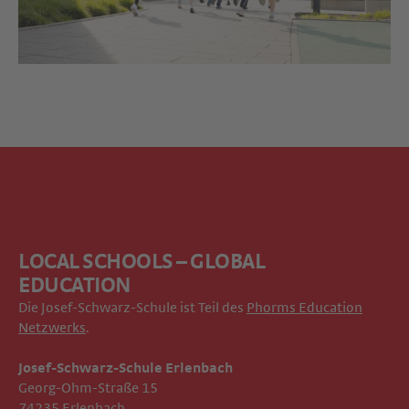
LOCAL SCHOOLS – GLOBAL
EDUCATION
Die Josef-Schwarz-Schule ist Teil des
Phorms Education
Netzwerks
.
Josef-Schwarz-Schule Erlenbach
Georg-Ohm-Straße 15
74235 Erlenbach