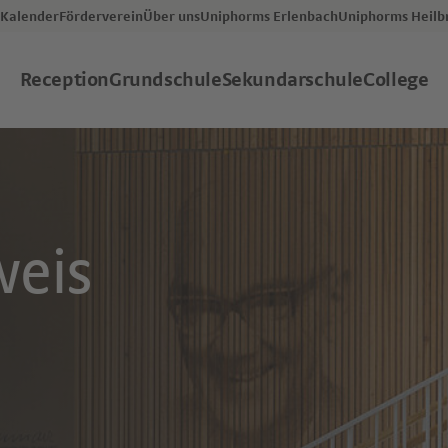
Kalender
Förderverein
Über uns
Uniphorms Erlenbach
Uniphorms Heilb
Reception
Grundschule
Sekundarschule
College
weis