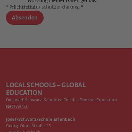
Nutzung meiner Daten gemäß
Datenschutzerklärung.
*
* Pflichtfelder
Absenden
LOCAL SCHOOLS – GLOBAL
EDUCATION
Die Josef-Schwarz-Schule ist Teil des
Phorms Education
Netzwerks
.
Josef-Schwarz-Schule Erlenbach
Georg-Ohm-Straße 15