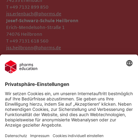
74235 Erlenbach
T +49 7132 899 850
jss.erlenbach@phorms.de
Josef-Schwarz-Schule Heilbronn
Erich-Mendelsohn-Straße 1
74076 Heilbronn
T +49 7131 618 560
jss.heilbronn@phorms.de
Impressum
Josef-Schwarz-Schule
Datenschutz
Phorms Education
Gender-Hinweis
Cookie-Einstellungen
Compliance
Implementierte Technologien
Social Media Netiquette
Follow us on