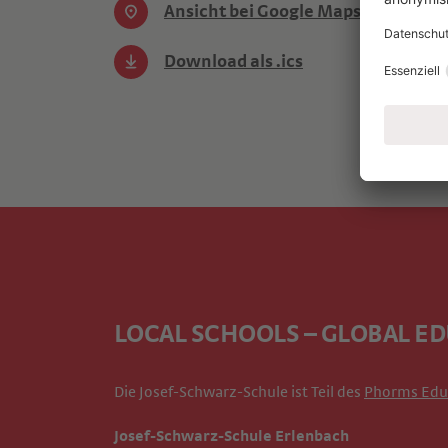
Ansicht bei Google Maps
Download als .ics
LOCAL SCHOOLS – GLOBAL E
Die Josef-Schwarz-Schule ist Teil des
Phorms Edu
Josef-Schwarz-Schule Erlenbach