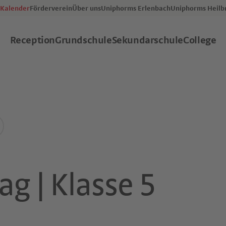
Kalender
Förderverein
Über uns
Uniphorms Erlenbach
Uniphorms Heilb
Reception
Grundschule
Sekundarschule
College
ag | Klasse 5