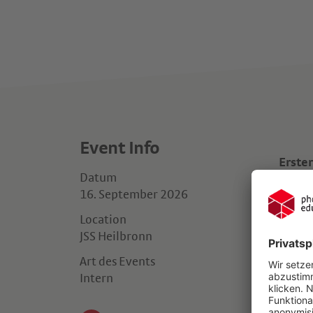
Event Info
Erster
Datum
16. September 2026
Herzli
gemein
Location
JSS Heilbronn
Art des Events
Intern