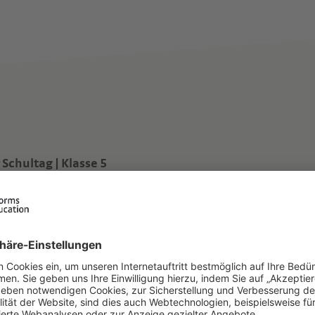
 Schultag | Klasse 5
ch willkommen an der Sekundarschule der JSS! Lasst uns
sam die neue Lernreise beginnen.