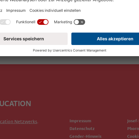
DUCATION
Impressum
Josef
cation Netzwerks
.
Datenschutz
Phor
Gender-Hinweis
Cook