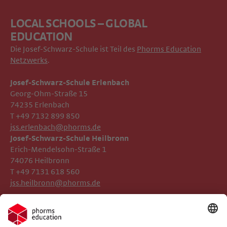
LOCAL SCHOOLS – GLOBAL
EDUCATION
Die Josef-Schwarz-Schule ist Teil des
Phorms Education
Netzwerks
.
Josef-Schwarz-Schule Erlenbach
Georg-Ohm-Straße 15
74235 Erlenbach
T +49 7132 899 850
jss.erlenbach@phorms.de
Josef-Schwarz-Schule Heilbronn
Erich-Mendelsohn-Straße 1
74076 Heilbronn
T +49 7131 618 560
jss.heilbronn@phorms.de