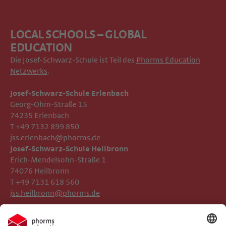
LOCAL SCHOOLS – GLOBAL
EDUCATION
Die Josef-Schwarz-Schule ist Teil des
Phorms Education
Netzwerks
.
Josef-Schwarz-Schule Erlenbach
Georg-Ohm-Straße 15
74235 Erlenbach
T +49 7132 899 850
jss.erlenbach@phorms.de
Josef-Schwarz-Schule Heilbronn
Erich-Mendelsohn-Straße 1
74076 Heilbronn
T +49 7131 618 560
jss.heilbronn@phorms.de