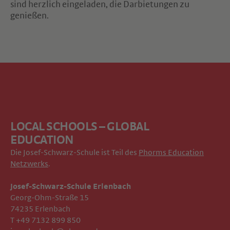
sind herzlich eingeladen, die Darbietungen zu
genießen.
LOCAL SCHOOLS – GLOBAL
EDUCATION
Die Josef-Schwarz-Schule ist Teil des
Phorms Education
Netzwerks
.
Josef-Schwarz-Schule Erlenbach
Georg-Ohm-Straße 15
74235 Erlenbach
T +49 7132 899 850