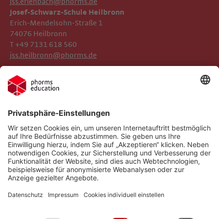
jss.erlenbach@phorms.de
Josef-Schwarz-Schule Heilbronn
Erich-Mendelsohn-Straße 1
74076 Heilbronn
T +49 7131 618 560
jss.heilbronn@phorms.de
Impressum
Josef-Schwarz-Schule
Datenschutz
Phorms Education
Gender-Hinweis
Cookie-Einstellungen
Compliance
Implementierte Technologien
Social Media Netiquette
Follow us on