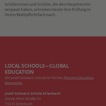
Schülerinnen und Schüler, die den Haupttermin
verpasst haben, schreiben heute ihre Prüfung in
ihrem Wahlpflichtfach nach.
LOCAL SCHOOLS – GLOBAL
EDUCATION
Die Josef-Schwarz-Schule ist Teil des
Phorms Education
Netzwerks
.
Josef-Schwarz-Schule Erlenbach
Georg-Ohm-Straße 15
74235 Erlenbach