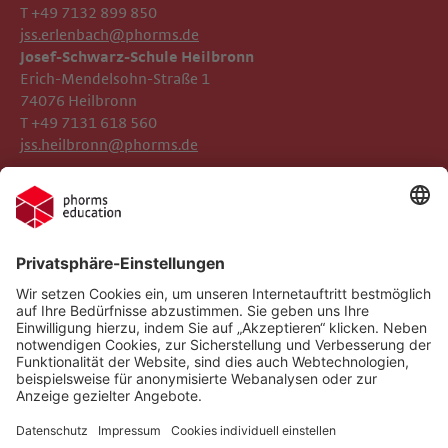
T +49 7132 899 850
jss.erlenbach@phorms.de
Josef-Schwarz-Schule Heilbronn
Erich-Mendelsohn-Straße 1
74076 Heilbronn
T +49 7131 618 560
jss.heilbronn@phorms.de
Impressum
Josef-Schwarz-Schule
Datenschutz
Phorms Education
Gender-Hinweis
Cookie-Einstellungen
Compliance
Implementierte Technologien
Social Media Netiquette
Follow us on