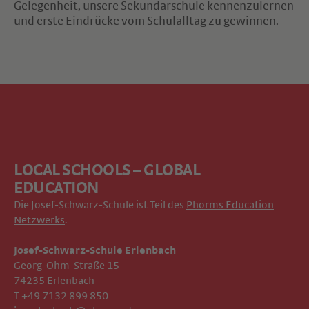
Gelegenheit, unsere Sekundarschule kennenzulernen
und erste Eindrücke vom Schulalltag zu gewinnen.
LOCAL SCHOOLS – GLOBAL
EDUCATION
Die Josef-Schwarz-Schule ist Teil des
Phorms Education
Netzwerks
.
Josef-Schwarz-Schule Erlenbach
Georg-Ohm-Straße 15
74235 Erlenbach
T +49 7132 899 850