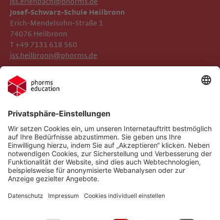
jss.erlenbach@phorms.de
Josef-Schwarz-Schule Heilbronn
Erich-Mendelsohn-Straße 1
74076 Heilbronn
T +49 7131 618 560
jss.heilbronn@phorms.de
Impressum
Josef-Schwarz-Schule
Datenschutz
Phorms Education
Gender-Hinweis
Cookie-Einstellungen
Compliance
Implementierte Technologien
Social Media Netiquette
Follow us on