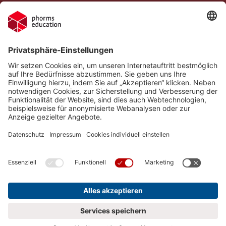
Impressum
Josef-Schwarz-Schule
Datenschutz
Phorms Education
Gender-Hinweis
Cookie-Einstellungen
Compliance
Implementierte Technologien
Social Media Netiquette
Follow us on
Thank You Event
Josef-Schwarz-Schule
Kalender
Eventdetailseite