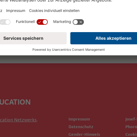
DUCATION
Impressum
Josef
cation Netzwerks
.
Datenschutz
Phor
Gender-Hinweis
Cook