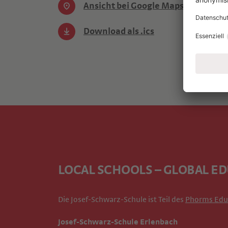
Ansicht bei Google Maps
Download als .ics
LOCAL SCHOOLS – GLOBAL E
Die Josef-Schwarz-Schule ist Teil des
Phorms Edu
Josef-Schwarz-Schule Erlenbach