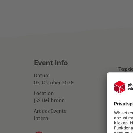
Event Info
Tag d
Datum
03. Oktober 2026
Location
JSS Heilbronn
Art des Events
Intern