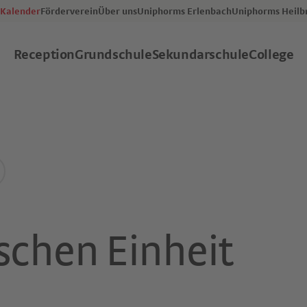
Kalender
Förderverein
Über uns
Uniphorms Erlenbach
Uniphorms Heilb
Reception
Grundschule
Sekundarschule
College
schen Einheit